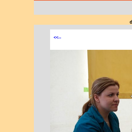
d
<<--