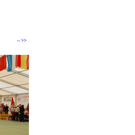
-- >>