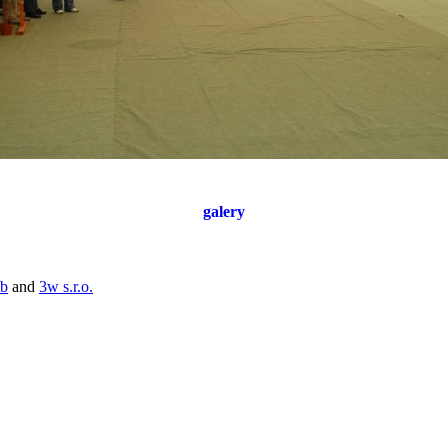
galery
b
and
3w s.r.o.