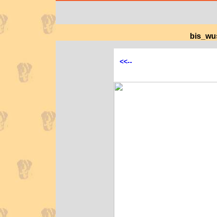
bis_wu
<<--